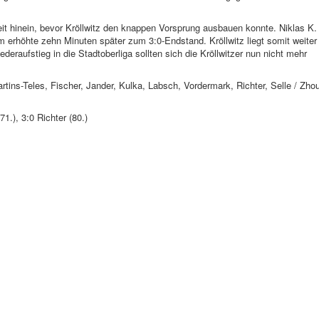
eit hinein, bevor Kröllwitz den knappen Vorsprung ausbauen konnte. Niklas K.
 erhöhte zehn Minuten später zum 3:0-Endstand. Kröllwitz liegt somit weiter
eraufstieg in die Stadtoberliga sollten sich die Kröllwitzer nun nicht mehr
tins-Teles, Fischer, Jander, Kulka, Labsch, Vordermark, Richter, Selle / Zho
71.), 3:0 Richter (80.)