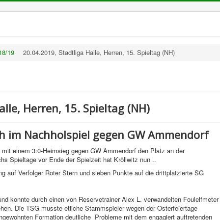
18/19
20.04.2019, Stadtliga Halle, Herren, 15. Spieltag (NH)
lle, Herren, 15. Spieltag (NH)
uch im Nachholspiel gegen GW Ammendorf
d mit einem 3:0-Heimsieg gegen GW Ammendorf den Platz an der
chs Spieltage vor Ende der Spielzeit hat Kröllwitz nun ..
auf Verfolger Roter Stern und sieben Punkte auf die drittplatzierte SG
 und konnte durch einen von Reservetrainer Alex L. verwandelten Foulelfmeter
gehen. Die TSG musste etliche Stammspieler wegen der Osterfeiertage
ungewohnten Formation deutliche Probleme mit dem engagiert auftretenden