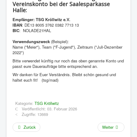
Vereinskonto bei der Saalesparkasse
Halle:
Empfänger: TSG Kröllwitz e.V.
IBAN
: DE13 8005 3762 0382 7713 13
BIC
: NOLADE21HAL
Verwendungszweck
(Beispiel):
Name ("Meier"), Team ("F-Jugend"), Zeitraum ("Juli-Dezember
2022")
Bitte verwendet künftig nur noch das oben genannte Konto und
passt eure Daueraufträge bitte entsprechend an.
Wir danken für Euer Verständnis. Bleibt schön gesund und
haltet euch fit! (tsg/mad)
Kategorie:
TSG Kröllwitz
Veröffentlicht: 03. Februar 2026
Zugriffe: 13669
Zurück
Weiter