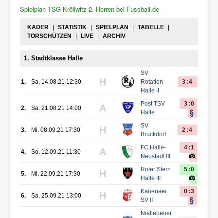
Spielplan TSG Kröllwitz 2. Herren bei Fussball.de
KADER
|
STATISTIK
|
SPIELPLAN
|
TABELLE
|
TORSCHÜTZEN
|
LIVE
|
ARCHIV
1. Stadtklasse Halle
SV
H
1.
Sa. 14.08.21 12:30
Rotation
3:4
Halle II
Post TSV
3:0
A
2.
Sa. 21.08.21 14:00
Halle
SV
H
3.
Mi. 08.09.21 17:30
2:4
Bruckdorf
FC Halle-
4:1
A
4.
So. 12.09.21 11:30
Neustadt III
Roter Stern
5:0
H
5.
Mi. 22.09.21 17:30
Halle III
Kanenaer
0:3
H
6.
Sa. 25.09.21 13:00
SV II
Nietlebener