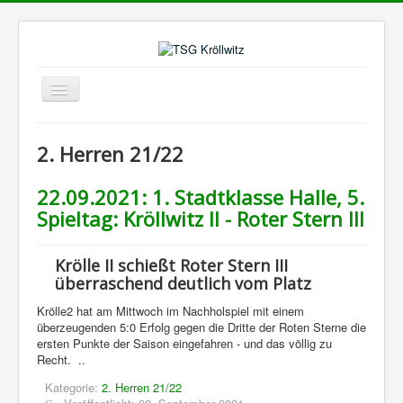
Navigation
an/aus
Aktuelle Seite:
Startseite
2. Herren 21/22
2. Herren 21/22
Suchfeld
Los!
22.09.2021: 1. Stadtklasse Halle, 5.
Spieltag: Kröllwitz II - Roter Stern III
Krölle II schießt Roter Stern III
überraschend deutlich vom Platz
Krölle2 hat am Mittwoch im Nachholspiel mit einem
überzeugenden 5:0 Erfolg gegen die Dritte der Roten Sterne die
ersten Punkte der Saison eingefahren - und das völlig zu
Recht. ..
Kategorie:
2. Herren 21/22