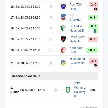
Post TSV
2:0
A
16.
Sa. 23.04.22 14:00
Halle
SV
A
17.
Sa. 28.05.22 12:30
0:8
Bruckdorf
FC Halle-
0:3
A
18.
Sa. 14.05.22 15:00
Neustadt III
Roter Stern
H
19.
Sa. 21.05.22 12:30
0:3
Halle III
Kanenaer
H
20.
Sa. 11.06.22 12:30
10:1
SV II
Nietlebener
3:1
A
21.
Sa. 18.06.22 12:00
SV Askania
II
Reservepokal Halle
TSG
1.
Wörmlitz-
A
Sa. 07.08.21 12:00
abg.
Runde
Böllberg
III
© FuPa-Widget