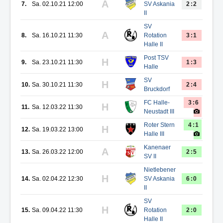
A
7.
Sa. 02.10.21 12:00
SV Askania
2:2
II
SV
A
8.
Sa. 16.10.21 11:30
Rotation
3:1
Halle II
Post TSV
H
9.
Sa. 23.10.21 11:30
1:3
Halle
SV
H
10.
Sa. 30.10.21 11:30
2:4
Bruckdorf
FC Halle-
3:6
H
11.
Sa. 12.03.22 11:30
Neustadt III
Roter Stern
4:1
H
12.
Sa. 19.03.22 13:00
Halle III
Kanenaer
A
13.
Sa. 26.03.22 12:00
2:5
SV II
Nietlebener
H
14.
Sa. 02.04.22 12:30
SV Askania
6:0
II
SV
H
15.
Sa. 09.04.22 11:30
Rotation
2:0
Halle II