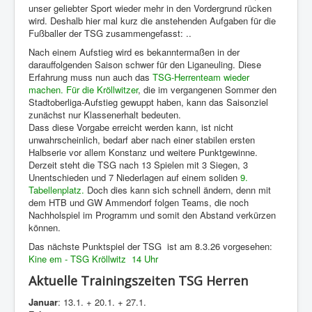
unser geliebter Sport wieder mehr in den Vordergrund rücken
wird. Deshalb hier mal kurz die anstehenden Aufgaben für die
Fußballer der TSG zusammengefasst: ..
Nach einem Aufstieg wird es bekanntermaßen in der
darauffolgenden Saison schwer für den Liganeuling. Diese
Erfahrung muss nun auch das
TSG-Herrenteam wieder
machen. Für die Kröllwitzer
, die im vergangenen Sommer den
Stadtoberliga-Aufstieg gewuppt haben, kann das Saisonziel
zunächst nur Klassenerhalt bedeuten.
Dass diese Vorgabe erreicht werden kann, ist nicht
unwahrscheinlich, bedarf aber nach einer stabilen ersten
Halbserie vor allem Konstanz und weitere Punktgewinne.
Derzeit steht die TSG nach 13 Spielen mit 3 Siegen, 3
Unentschieden und 7 Niederlagen auf einem soliden
9.
Tabellenplatz.
Doch dies kann sich schnell ändern, denn mit
dem HTB und GW Ammendorf folgen Teams, die noch
Nachholspiel im Programm und somit den Abstand verkürzen
können.
Das nächste Punktspiel der TSG ist am 8.3.26 vorgesehen:
Kine em - TSG Kröllwitz 14 Uhr
Aktuelle Trainingszeiten TSG Herren
Januar
: 13.1. + 20.1. + 27.1.