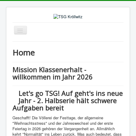
Navigation
an/aus
Aktuelle Seite:
Startseite
TSG Kröllwitz
Home
Mission Klassenerhalt - willkommen im Jahr 2026
Suchfeld
Los!
Mission Klassenerhalt -
willkommen im Jahr 2026
Let's go TSG! Auf geht's ins neue
Jahr - 2. Halbserie hält schwere
Aufgaben bereit
Geschafft! Die Völlerei der Festtage, der allgemeine
"Weihnachtsstress" und der Jahreswechsel und der erste
Feiertag in 2026 gehören der Vergangenheit an. Allmählich
kehrt "Normalität" ins Leben zurück. Was auch bedeutet, dass