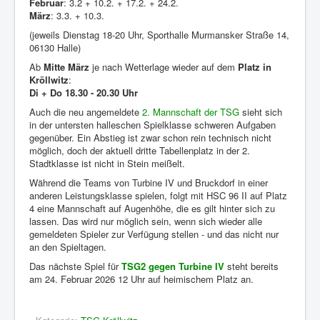
Februar
: 3.2 + 10.2. + 17.2. + 24.2.
März
: 3.3. + 10.3.
(jeweils Dienstag 18-20 Uhr, Sporthalle Murmansker Straße 14,
06130 Halle)
Ab
Mitte März
je nach Wetterlage wieder auf dem
Platz in
Kröllwitz
:
Di + Do 18.30 - 20.30 Uhr
Auch die neu angemeldete
2. Mannschaft der TSG
sieht sich
in der untersten halleschen Spielklasse schweren Aufgaben
gegenüber. Ein Abstieg ist zwar schon rein technisch nicht
möglich, doch der aktuell dritte Tabellenplatz in der 2.
Stadtklasse ist nicht in Stein meißelt.
Während die Teams von Turbine IV und Bruckdorf in einer
anderen Leistungsklasse spielen, folgt mit HSC 96 II auf Platz
4 eine Mannschaft auf Augenhöhe, die es gilt hinter sich zu
lassen. Das wird nur möglich sein, wenn sich wieder alle
gemeldeten Spieler zur Verfügung stellen - und das nicht nur
an den Spieltagen.
Das nächste Spiel für
TSG2 gegen Turbine IV
steht bereits
am 24. Februar 2026 12 Uhr auf heimischem Platz an.