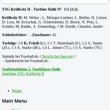
TSG Kröllwitz II - Turbine Halle IV 1:5 (1:2)
Kröllwitz II:
M. Weber - L. Metzger-Lindner, L. Bethin, H. Lörzer,
D. Less, M. Kryschak, G. Schirrmeister, D. Brock, N. Pein, L.
Schäfer, M. Radde, A. Emmerling, // M. Doelle, Chandra, Jander
Schiedsrichter:
-
Zuschauer:
42
Torfolge
: 1:0
K. Friedl
(6.), 1:1 T. Hinterland (9.), 1:2 A. Starke
(20.), 1:3 A. Starke (48.), 1:4 L. Jahner (75.), 1:5 A. Starke (79.)
Statistik bei Fussball.de //
Bericht bei fupa.net
//
- Spielbericht bei Fussball.de:
Staffelspielplan 2. Stadtklasse Halle
Spielplan TSG Kröllwitz II
Weiter
Main Menu