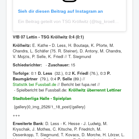
Sieh dir diesen Beitrag auf Instagram an
Ein Beitrag geteilt von TSG Kröllwitz (@tsg_kroellwitz)
VfB 07 Lettin - TSG Kröllwitz 0:4 (0:1)
Kröllwitz:
E. Kathe
-
D. Less, H. Boutaqa, K. Pforte, M.
Chandra, L. Schäfer (75.
R. Steiner)
, D. Antony, M. Chandra,
V. Mojzis, P. Selle, K. Friedl // T. Siegmund
Schiedsrichter:
-
Zuschauer:
15
Torfolge
: 0:1
D. Less
(32.),
0:2
K. Friedl
(76.), 0:3
P.
Baumgärtner
(79.), 0:4
P. Selle
(89.)
//
Statistik bei Fussball.de
// Bericht bei fupa.net
//
- Spielbericht bei Fussball.de:
Kröllwitz überrennt Lettiner
Stadtoberliga Halle - Spielplan
{gallery}0_img_2526/1_18_post{/gallery}
+++
Erweiterte Bank
:
D. Less - K. Hesse - J. Ludwig, M.
Kryschak, J. Mothes, C. Kitsche, P. Friedrich, M.
Ossenkopp, T. Siegmund, T. Kovacs, D. Morche, H. Lörzer, L.