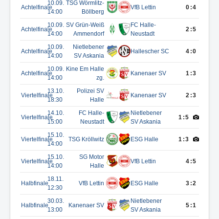
10.09.
TSG Wörmlitz-
Achtelfinale
VfB Lettin
0:4
14:00
Böllberg
10.09.
SV Grün-Weiß
FC Halle-
Achtelfinale
2:5
14:00
Ammendorf
Neustadt
10.09.
Nietlebener
Achtelfinale
Hallescher SC
4:0
14:00
SV Askania
10.09.
Kine Em Halle
Achtelfinale
Kanenaer SV
1:3
14:00
zg.
13.10.
Polizei SV
Viertelfinale
Kanenaer SV
2:3
18:30
Halle
14.10.
FC Halle-
Nietlebener
Viertelfinale
1:5
15:00
Neustadt
SV Askania
15.10.
Viertelfinale
TSG Kröllwitz
ESG Halle
1:3
14:00
15.10.
SG Motor
Viertelfinale
VfB Lettin
4:5
14:00
Halle
18.11.
Halbfinale
VfB Lettin
ESG Halle
3:2
12:30
30.03.
Nietlebener
Halbfinale
Kanenaer SV
5:1
13:00
SV Askania