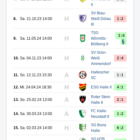
II
SV Blau-
H
8.
Sa. 21.10.23 14:00
Weiß Dölau
1:2
III
TSG
3:0
H
9.
Sa. 11.05.24 14:00
Wörmlitz-
Böllberg II
SV Grün-
H
10.
Sa. 04.11.23 14:00
Weiß
2:4
Ammendorf
Hallescher
A
11.
So. 12.11.23 15:30
1:1
SC
H
12.
Mi. 24.04.24 18:30
ESG Halle II
4:1
Roter Stern
A
13.
So. 25.02.24 13:00
2:1
Halle II
FC Halle-
A
14.
Sa. 30.03.24 13:00
1:2
Neustadt II
SG Buna
H
15.
Sa. 02.03.24 14:00
6:2
Halle
SG HTB