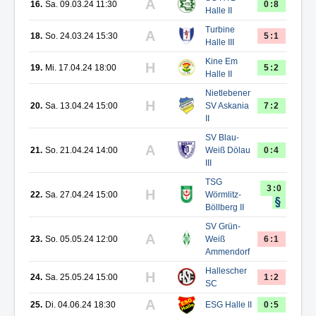
A
16.
Sa. 09.03.24 11:30
0:8
Halle II
Turbine
A
18.
So. 24.03.24 15:30
5:1
Halle III
Kine Em
H
19.
Mi. 17.04.24 18:00
5:2
Halle II
Nietlebener
H
20.
Sa. 13.04.24 15:00
SV Askania
7:2
II
SV Blau-
A
21.
So. 21.04.24 14:00
Weiß Dölau
0:4
III
TSG
3:0
H
22.
Sa. 27.04.24 15:00
Wörmlitz-
Böllberg II
SV Grün-
A
23.
So. 05.05.24 12:00
Weiß
6:1
Ammendorf
Hallescher
H
24.
Sa. 25.05.24 15:00
1:2
SC
A
25.
Di. 04.06.24 18:30
ESG Halle II
0:5