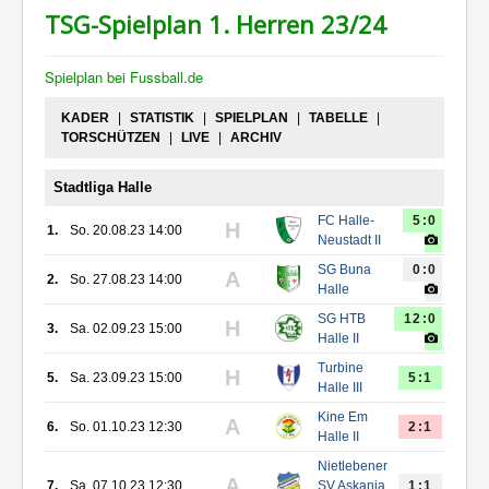
TSG-Spielplan 1. Herren 23/24
Spielplan bei Fussball.de
KADER
|
STATISTIK
|
SPIELPLAN
|
TABELLE
|
TORSCHÜTZEN
|
LIVE
|
ARCHIV
Stadtliga Halle
FC Halle-
5:0
H
1.
So. 20.08.23 14:00
Neustadt II
SG Buna
0:0
A
2.
So. 27.08.23 14:00
Halle
SG HTB
12:0
H
3.
Sa. 02.09.23 15:00
Halle II
Turbine
H
5.
Sa. 23.09.23 15:00
5:1
Halle III
Kine Em
A
6.
So. 01.10.23 12:30
2:1
Halle II
Nietlebener
A
7.
Sa. 07.10.23 12:30
SV Askania
1:1