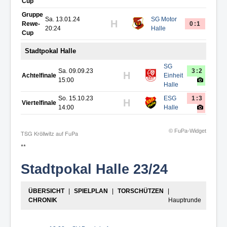
Cup
Gruppe
Sa. 13.01.24
SG Motor
H
Rewe-
0:1
20:24
Halle
Cup
Stadtpokal Halle
SG
Sa. 09.09.23
3:2
H
Achtelfinale
Einheit
15:00
Halle
So. 15.10.23
ESG
1:3
H
Viertelfinale
14:00
Halle
© FuPa-Widget
TSG Kröllwitz auf FuPa
**
Stadtpokal Halle 23/24
ÜBERSICHT
|
SPIELPLAN
|
TORSCHÜTZEN
|
CHRONIK
Hauptrunde