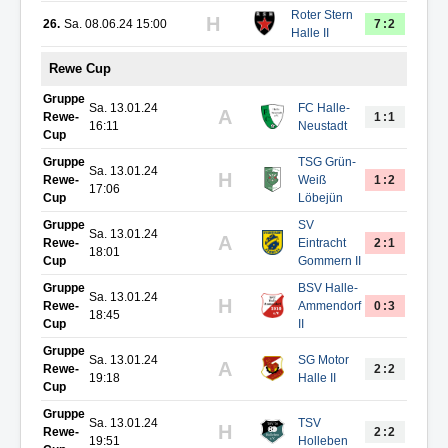
Roter Stern
H
26.
Sa. 08.06.24 15:00
7:2
Halle II
Rewe Cup
Gruppe
Sa. 13.01.24
FC Halle-
A
Rewe-
1:1
16:11
Neustadt
Cup
Gruppe
TSG Grün-
Sa. 13.01.24
H
Rewe-
Weiß
1:2
17:06
Cup
Löbejün
Gruppe
SV
Sa. 13.01.24
A
Rewe-
Eintracht
2:1
18:01
Cup
Gommern II
Gruppe
BSV Halle-
Sa. 13.01.24
H
Rewe-
Ammendorf
0:3
18:45
Cup
II
Gruppe
Sa. 13.01.24
SG Motor
A
Rewe-
2:2
19:18
Halle II
Cup
Gruppe
Sa. 13.01.24
TSV
H
Rewe-
2:2
19:51
Holleben